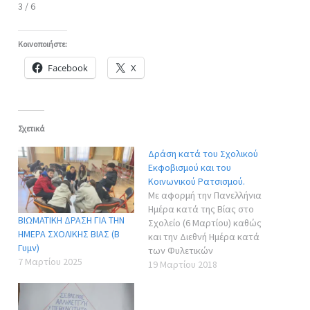
4 / 6
Κοινοποιήστε:
Facebook
X
Σχετικά
Δράση κατά του Σχολικού
Εκφοβισμού και του
Κοινωνικού Ρατσισμού.
Με αφορμή την Πανελλήνια
Ημέρα κατά της Βίας στο
ΒΙΩΜΑΤΙΚΗ ΔΡΑΣΗ ΓΙΑ ΤΗΝ
Σχολείο (6 Μαρτίου) καθώς
ΗΜΕΡΑ ΣΧΟΛΙΚΗΣ ΒΙΑΣ (Β
και την Διεθνή Ημέρα κατά
Γυμν)
των Φυλετικών
7 Μαρτίου 2025
Διακρίσεων (21 Μαρτίου), o
19 Μαρτίου 2018
Συμβουλευτικός Σταθμός
Νέων, η ομάδα Φυσικής
Αγωγής της Διεύθυνσης