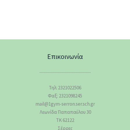
Επικοινωνία
...........................................................
Τηλ: 2321022506
Φαξ: 2321098245
mail@1gym-serron.ser.sch.gr
Λεωνίδα Παπαπαύλου 30
ΤΚ 62122
Σέρρες