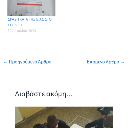
Δευτεροβάθμιας
Εκπαίδευσης Σερρών, το
1o, το 3ο Γυμνάσιο και το
ΔΡΑΣΗ ΚΑΤΑ ΤΗΣ ΒΙΑΣ ΣΤΟ
Μουσικό Σχολείο Σερρών
ΣΧΟΛΕΙΟ
συνδιοργανώνουν Δράση
30 Απριλίου 2023
Ευαισθητοποίησης με…
←
Προηγούμενο Άρθρο
Επόμενο Άρθρο
→
Διαβάστε ακόμη...