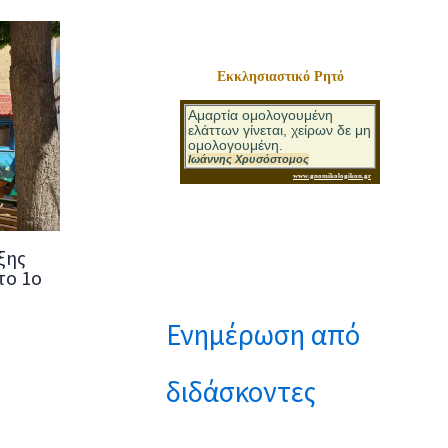
Εκκλησιαστικό Ρητό
ξης
το 1ο
Ενημέρωση από
διδάσκοντες