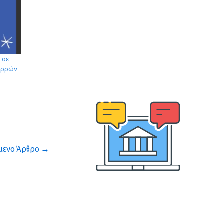
 σε
Σερρών
μενο Άρθρο
→