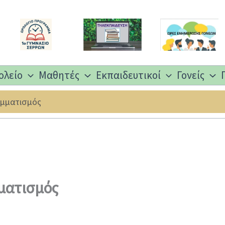
ολείο
Μαθητές
Εκπαιδευτικοί
Γονείς
αμματισμός
ματισμός