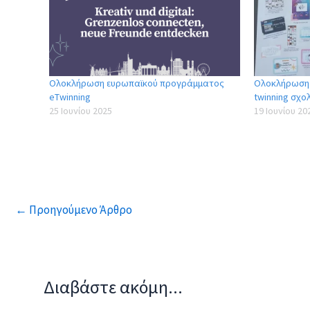
Ολοκλήρωση ευρωπαϊκoύ προγράμματος
Ολοκλήρωση
eΤwinning
twinning σχολ
25 Ιουνίου 2025
19 Ιουνίου 20
←
Προηγούμενο Άρθρο
Διαβάστε ακόμη...