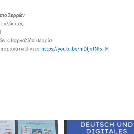
άσιο Σερρών
ης γλώσσας-
3
ών κ. Βαρναλίδου Μαρία
ο παρακάτω βίντεο:
https://youtu.be/mDfjetNfs_M