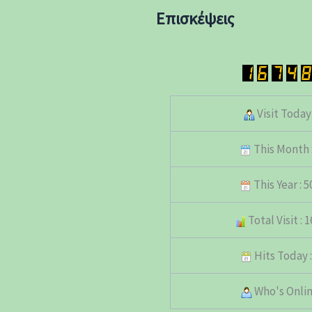
Επισκέψεις
Visit Today 
This Month :
This Year : 
Total Visit : 
Hits Today :
Who's Online