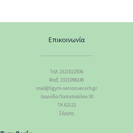
Επικοινωνία
...........................................................
Τηλ: 2321022506
Φαξ: 2321098245
mail@1gym-serron.ser.sch.gr
Λεωνίδα Παπαπαύλου 30
ΤΚ 62122
Σέρρες