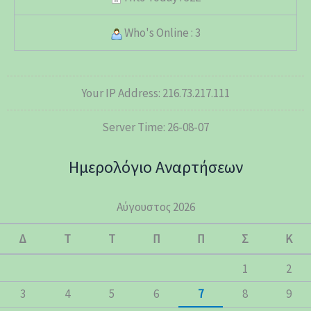
Who's Online : 3
Your IP Address: 216.73.217.111
Server Time: 26-08-07
Ημερολόγιο Αναρτήσεων
Αύγουστος 2026
Δ
Τ
Τ
Π
Π
Σ
Κ
1
2
3
4
5
6
7
8
9