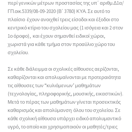
περί γενικών μέτρων προστασίας της υπ΄ αριθμ.Δ1α/
ΓΠ.οικ.5339/08-09-20
20 (Β΄ 3780) ΚΥΑ. Σε αυτό το
πλαίσιο έχουν ανοιχθεί τρεις είσοδοι και έξοδοι στο
κεντρικό κτίριο του σχολείου μας (1 ισόγεια και 2 στον
1ο όροφο), και έχουν σημανθεί ειδικοί χώροι,
χωριστά για κάθε τμήμα στον προαύλιο χώρο του
σχολείου.
Σε κάθε διάλειμμα οι σχολικές αίθουσες αερίζονται,
καθαρίζονται και απολυμαίνονται με προτεραιότητα
τις αίθουσες των “κυλιόμενων’ μαθημάτων
(τεχνολογίας, πληροφορικής, μουσικής, εικαστικών).
Μετά το πέρας των μαθημάτων γίνεται προσεκτικός
καθαρισμός και απολύμανση όλου του σχολείου. Σε
κάθε σχολική αίθουσα υπάρχει ειδικό απολυμαντικό
υγρό, το οποίο και χρησιμοποιούν οι μαθητές/τριες