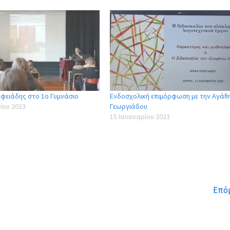
φειάδης στο 1ο Γυμνάσιο
Ενδοσχολική επιμόρφωση με την Αγάθ
ίου 2023
Γεωργιάδου
15 Ιανουαρίου 2023
Επό