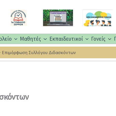
ολείο
Μαθητές
Εκπαιδευτικοί
Γονείς
Επιμόρφωση Συλλόγου Διδασκόντων
ασκόντων