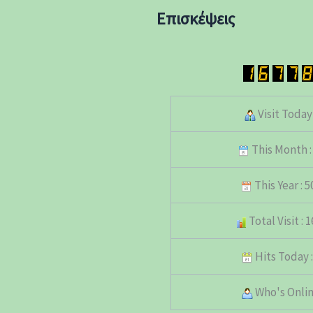
Επισκέψεις
Visit Today 
This Month :
This Year : 
Total Visit : 
Hits Today :
Who's Online