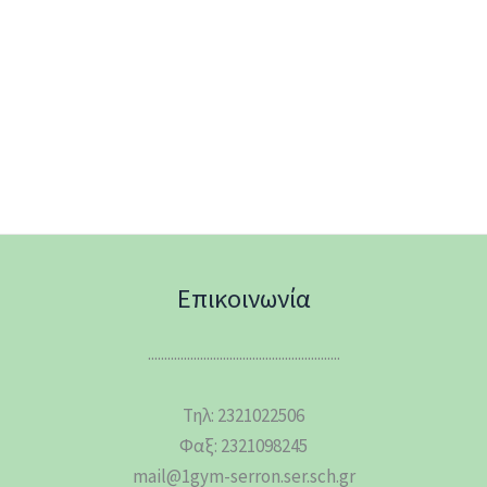
Επικοινωνία
...........................................................
Τηλ: 2321022506
Φαξ: 2321098245
mail@1gym-serron.ser.sch.gr