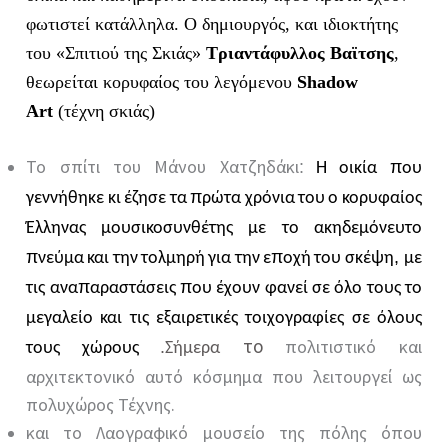
φωτιστεί κατάλληλα. Ο δημιουργός, και ιδιοκτήτης
του «Σπιτιού της Σκιάς»
Τριαντάφυλλος Βαϊτσης
,
θεωρείται κορυφαίος του λεγόμενου
Shadow
Art
(τέχνη σκιάς)
Το σπίτι του Μάνου Χατζηδάκι
:
π
Η
οικία
ου
π
γεννήθηκε
κι
έζησε
τα
ρώτα
χρόνια
του
ο
κορυφαίος
Έλληνας
μουσικοσυνθέτης
με
το
ακηδεμόνευτο
π
π
,
νεύμα
και
την
τολμηρή
για
την
ε
οχή
του
σκέψη
με
π
π
τις
ανα
αραστάσεις
ου
έχουν
φανεί
σε
όλο
τους
το
μεγαλείο
και
τις
εξαιρετικές
τοιχογραφίες
σε
όλους
πολιτιστικό και
το
.
τους
χώρους
Σήμερα
αρχιτεκτονικό αυτό κόσμημα που λειτουργεί ως
πολυχώρος Τέχνης.
και το Λαογραφικό μουσείο της πόλης όπου