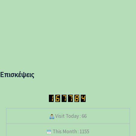
Επισκέψεις
Visit Today : 66
This Month : 1155