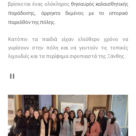
βρίσκεται ένας ολόκληρος
θησαυρός
καλαισθητικής
π
,
αράδοσης
άρρηκτα
δεμένος
με
το
ιστορικό
π
π
.
αρελθόν
της
όλης
Κατόπιν τα παιδιά είχαν ελεύθερο χρόνο να
γυρίσουν στην πόλη και να γευτούν τις τοπικές
λιχουδιές και τα περίφημα σιροπιαστά της Ξάνθης .