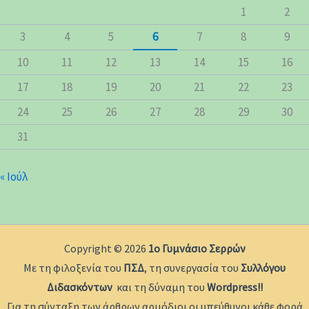
1
2
3
4
5
6
7
8
9
10
11
12
13
14
15
16
17
18
19
20
21
22
23
24
25
26
27
28
29
30
31
« Ιούλ
Copyright © 2026
1ο Γυμνάσιο Σερρών
Με τη φιλοξενία του
ΠΣΔ
, τη συνεργασία του
Συλλόγου
Διδασκόντων
και τη δύναμη του
Wordpress!!
Για τη σύνταξη των άρθρων αρμόδιοι οι υπεύθυνοι κάθε φορά