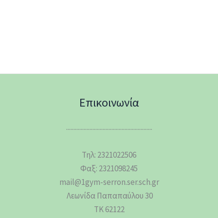
Επικοινωνία
...........................................................
Τηλ: 2321022506
Φαξ: 2321098245
mail@1gym-serron.ser.sch.gr
Λεωνίδα Παπαπαύλου 30
ΤΚ 62122