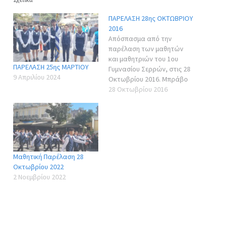
ΠΑΡΕΛΑΣΗ 28ης ΟΚΤΩΒΡΙΟΥ
2016
Απόσπασμα από την
παρέλαση των μαθητών
και μαθητριών του 1ου
ΠΑΡΕΛΑΣΗ 25ης ΜΑΡΤΙΟΥ
Γυμνασίου Σερρών, στις 28
9 Απριλίου 2024
Οκτωβρίου 2016. Μπράβο
στους μαθητές μας για την
28 Οκτωβρίου 2016
εξαιρετική παρουσία τους.
{youtube}LM211R0xdbg{/yo
utube} 1ο Γυμνάσιο
Σερρών - Παρέλαση 28-10-
2016
Μαθητική Παρέλαση 28
Οκτωβρίου 2022
2 Νοεμβρίου 2022