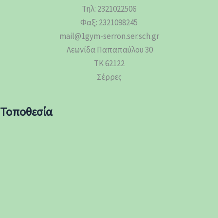
Τηλ: 2321022506
Φαξ: 2321098245
mail@1gym-serron.ser.sch.gr
Λεωνίδα Παπαπαύλου 30
ΤΚ 62122
Σέρρες
Τοποθεσία