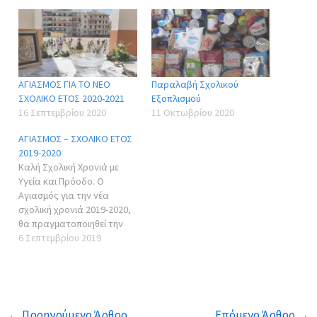
ΑΓΙΑΣΜΟΣ ΓΙΑ ΤΟ ΝΕΟ
Παραλαβή Σχολικού
ΣΧΟΛΙΚΟ ΕΤΟΣ 2020-2021
Εξοπλισμού
16 Σεπτεμβρίου 2020
11 Οκτωβρίου 2020
ΑΓΙΑΣΜΟΣ – ΣΧΟΛΙΚΟ ΕΤΟΣ
2019-2020
Καλή Σχολική Χρονιά με
Υγεία και Πρόοδο. Ο
Αγιασμός για την νέα
σχολική χρονιά 2019-2020,
θα πραγματοποιηθεί την
Τετάρτη 11 Σεπτεμβρίου
6 Σεπτεμβρίου 2019
και ώρα 10:00 το πρωί. Οι
μαθητές/τριες θα
παραλάβουν την ημέρα
αυτή και τα βιβλία σε
πλαστική σακκούλα
←
Προηγούμενο Άρθρο
Επόμενο Άρθρο
→