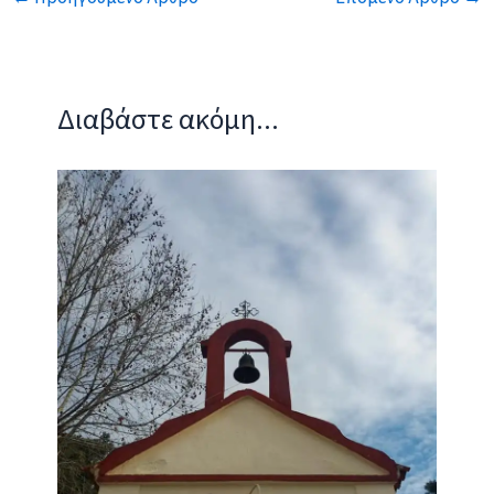
(χορηγία του Συλλόγου
Γονέων/Κηδεμόνων του
σχολείου). Ο Διευθυντής
Διαβάστε ακόμη...