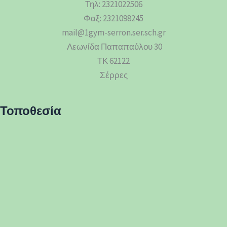
Τηλ: 2321022506
Φαξ: 2321098245
mail@1gym-serron.ser.sch.gr
Λεωνίδα Παπαπαύλου 30
ΤΚ 62122
Σέρρες
Τοποθεσία