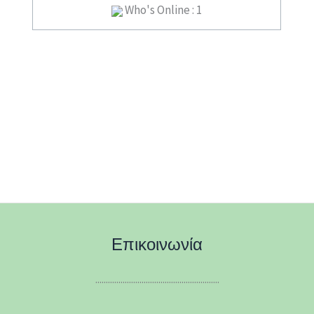
Who's Online : 1
Επικοινωνία
...........................................................