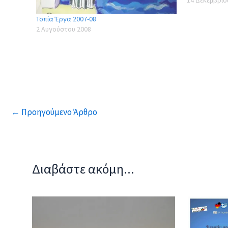
3 03-Arktour
Τοπία Έργα 2007-08
Γεωργία, Ζίφ
2 Αυγούστου 2008
2008-09 4 04-
Κοντοπούλου
Κατή Νικολέτα
2009.doc Πα
←
Προηγούμενο Άρθρο
Διαβάστε ακόμη...