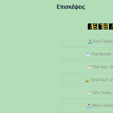
Επισκέψεις
Visit Today 
This Month :
This Year : 
Total Visit : 
Hits Today :
Who's Online