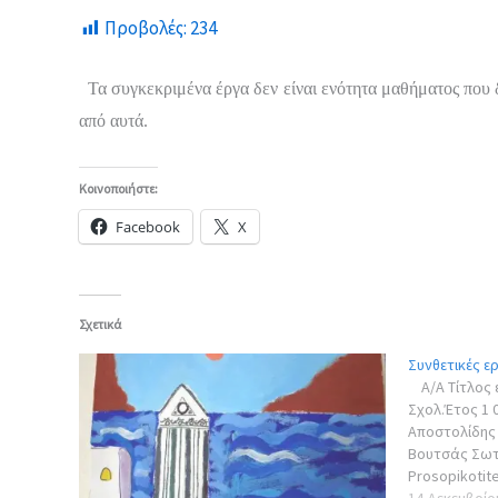
Προβολές:
234
Τα συγκεκριμένα έργα δεν είναι ενότητα μαθήματος που
από αυτά.
Κοινοποιήστε:
Facebook
X
Σχετικά
Συνθετικές ε
Α/Α Τίτλος 
Σχολ.Έτος 1 
Αποστολίδης 
Βουτσάς Σωτή
Prosopikotit
Χρήστος, Γεω
14 Δεκεμβρίο