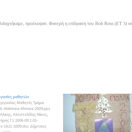
 διδαχτήκαμε, προέκυψαν. Φανερή η επίδραση του
Bob
Ross
(ΕΤ 3) σ
ργασίες μαθητών
εργασίας Μαθητές Τμήμα
01-Alxhmeia-Xhmeia-2009.pps
Άλκης, Αποστολίδης Νίκος,
ρης Γ1 2008-09 2 02-
es-1821-2009.doc Δήμτσιος
ργιάδης Πτολεμαίος Γ1 2008-09
υ 2009