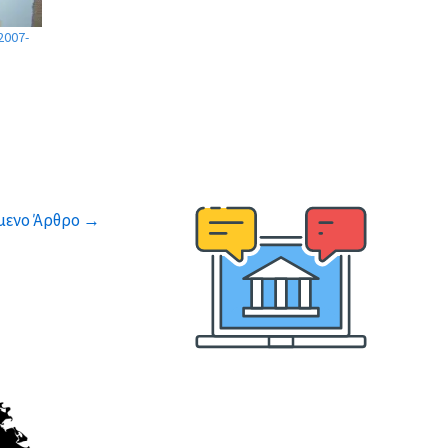
2007-
μενο Άρθρο
→