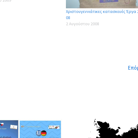
os-2009.ppt Καραγιαννίδου
Χριστουγεννιάτικες κατασκευές Έργα 
κου Στέλλα, Βατού Μαρία Γ2
08
Kinimatografos-2009.ppt
2 Αυγούστου 2008
 Κατερίνα, Κατσικά Μαρία,
 Γ2 2008-09 5 05-El-Greco-
ραστατίδης Διαμαντής,…
Επό