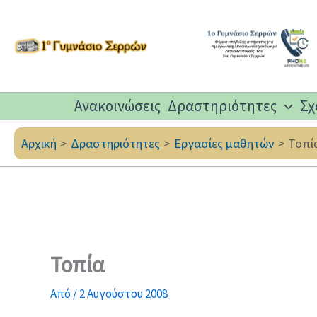
Μετάβαση
στο
περιεχόμενο
Ανακοινώσεις
Δραστηριότητες
Σχ
Αρχική
Δραστηριότητες
Εργασίες μαθητών
Τοπί
Τοπία
Από
/
2 Αυγούστου 2008